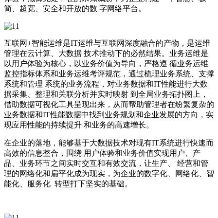
简、超宽、安全和开放的数 字网络平台。
互联网+智能运维是IT运维与互联网深度融合的产物，是运维
管理在云计算、大数据 技术推动下的必然结果。业务运维是
以用户体验为核心，以业务价值为导向，严格遵 循业务运维
监控指标体系和业务运维考评规范，通过梳理业务系统、支撑
系统和管理 系统的业务流程，对业务数据和IT性能进行大数
据采集、整理和关联分析并实时映射 到全局业务拓扑图上，
借助数据可视化工具呈现出来，从而帮助管理者在纷繁复杂的
业务数据和IT性能数据中找到业务规划和企业发展的方向，实
现应用性能的持续提升 和业务的高速增长。
在企业的落地，能够基于大数据技术对现有IT系统进行快速而
高效的信息整合，围绕 用户体验和业务价值实现用户、产
品、业务环节之间实时交互和有效交流，让生产、 经营和管
理的网络化和扁平化成为现实，为企业的数字化、网络化、智
能化、服务化 转型打下坚实的基础。