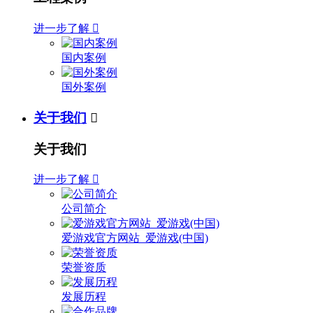
进一步了解

国内案例
国外案例
关于我们

关于我们
进一步了解

公司简介
爱游戏官方网站_爱游戏(中国)
荣誉资质
发展历程