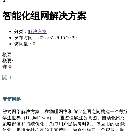

智能化组网解决方案
分类：
解决方案
发布时间：
2022-07-29 15:50:29
访问量：
0
概要:
概要:
详情
智简网络
智简网络解决方案，在物理网络和商业意图之间构建一个数字
孪生世界（Digital Twin）， 通过理解业务意图、自动化网络
策略部署和持续优化，为每用户提供每时刻、每应用的极 致
体验，抵御无处不在的未知威胁，为企业构建一个智慧、极