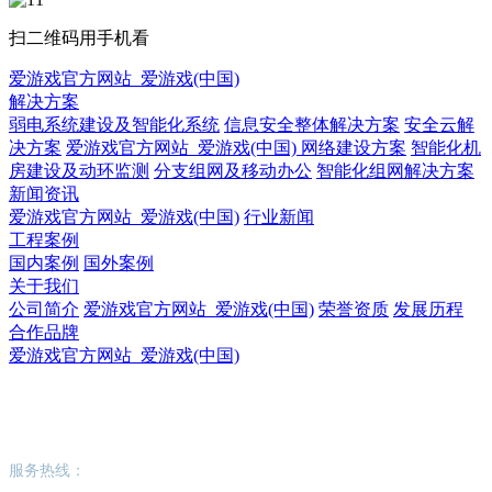
扫二维码用手机看
爱游戏官方网站_爱游戏(中国)
解决方案
弱电系统建设及智能化系统
信息安全整体解决方案
安全云解
决方案
爱游戏官方网站_爱游戏(中国) 网络建设方案
智能化机
房建设及动环监测
分支组网及移动办公
智能化组网解决方案
新闻资讯
爱游戏官方网站_爱游戏(中国)
行业新闻
工程案例
国内案例
国外案例
关于我们
公司简介
爱游戏官方网站_爱游戏(中国)
荣誉资质
发展历程
合作品牌
爱游戏官方网站_爱游戏(中国)
爱游戏官方网站_爱游戏(中国)
服务热线：